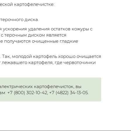
еской картофелечистке:
терочного диска.
я ускорения удаления остатков кожуры с
с терочным диском является
де получаются очищенные гладкие
и. Так, молодой картофель хорошо очищается
от лежавшего картофеля, где червоточинки
электрических картофелечисток, вы
7 (800) 302-10-42, +7 (4822) 34-13-05.