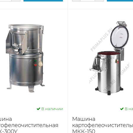
В наличии
В н
шина
Машина
тофелеочистительная
картофелеочиститель
-300У
МКК-150