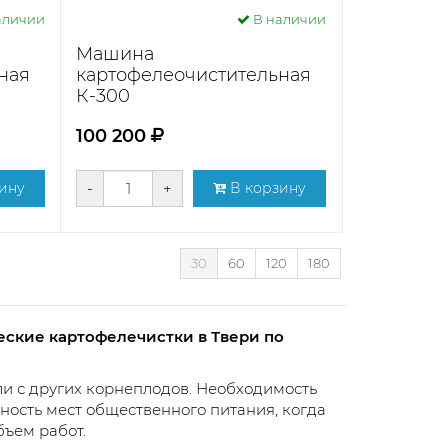
аличии
В наличии
Машина
ная
картофелеочистительная
К-300
100 200
ину
-
+
В корзину
30
60
120
180
еские картофелечистки в Твери по
ли с других корнеплодов. Необходимость
ность мест общественного питания, когда
ъем работ.