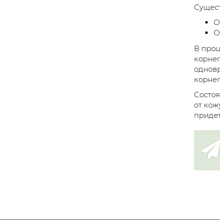
Сущест
О
О
В проц
корнеп
одновр
корне
Состоя
от кож
придет