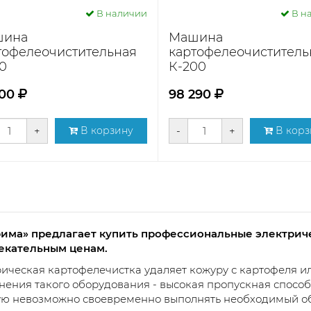
В наличии
В н
шина
Машина
тофелеочистительная
картофелеочиститель
0
К-200
000
98 290
+
В корзину
-
+
В корз
рима» предлагает купить профессиональные электрич
екательным ценам.
ическая картофелечистка удаляет кожуру с картофеля и
ения такого оборудования - высокая пропускная способ
ю невозможно своевременно выполнять необходимый об