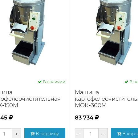
В наличии
В н
шина
Машина
тофелеочистительная
картофелеочиститель
-150М
МОК-300М
345
83 734
+
В корзину
-
+
В корз