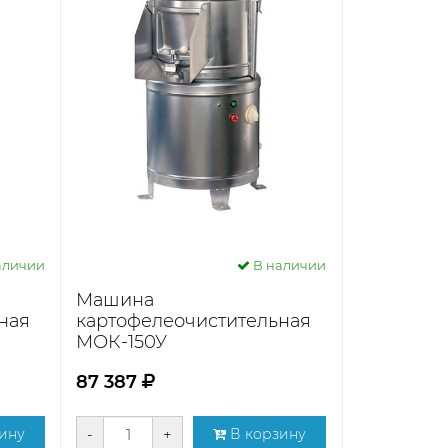
аличии
В наличии
Машина
ная
картофелеочистительная
МОК-150У
87 387
ину
-
+
В корзину