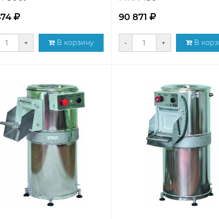
474
90 871
+
В корзину
-
+
В корз