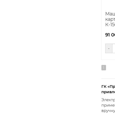
Ма
кар
К-15
91 
-
1
ГК «П
привл
Электр
примен
вручну