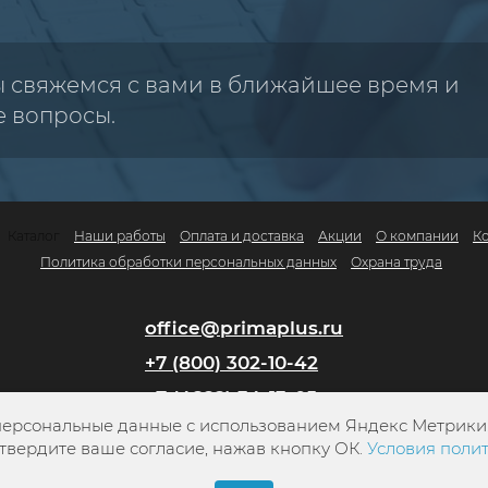
ы свяжемся с вами в ближайшее время и
е вопросы.
Каталог
Наши работы
Оплата и доставка
Акции
О компании
К
Политика обработки персональных данных
Охрана труда
office@primaplus.ru
+7 (800) 302-10-42
+7 (4822) 34-13-05
персональные данные с использованием Яндекс Метрики. 
твердите ваше согласие, нажав кнопку ОК.
Условия поли
Заказать обратный звонок