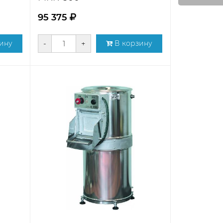
95 375
ину
-
+
В корзину