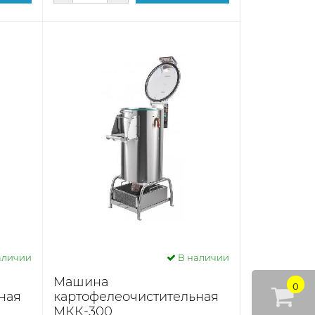
аличии
В наличии
Машина
0
ная
картофелеочистительная
МКК-300