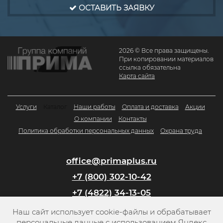
ОСТАВИТЬ ЗАЯВКУ
2026 © Все права защищены.
При копировании материалов
ссылка обязательна
Карта сайта
Услуги
Каталог
Наши работы
Оплата и доставка
Акции
О компании
Контакты
Политика обработки персональных данных
Охрана труда
office@primaplus.ru
+7 (800) 302-10-42
+7 (4822) 34-13-05
Наш сайт использует cookie-файлы и обрабатывает
Заказать обратный звонок
персональные данные с использованием Яндекс