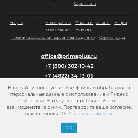
Карта сайта
Услуги
Каталог
Наши работы
Оплата и доставка
Акции
О компании
Контакты
Политика обработки персональных данных
Охрана труда
office@primaplus.ru
+7 (800) 302-10-42
+7 (4822) 34-13-05
Наш сайт использует cookie-файлы и обрабатывает
Заказать обратный звонок
персональные данные с использованием Яндекс
Метрики. Это улучшает работу сайта и
взаимодействие с ним. Подтвердите ваше согласие,
нажав кнопку ОК.
Условия политики
.
ОК