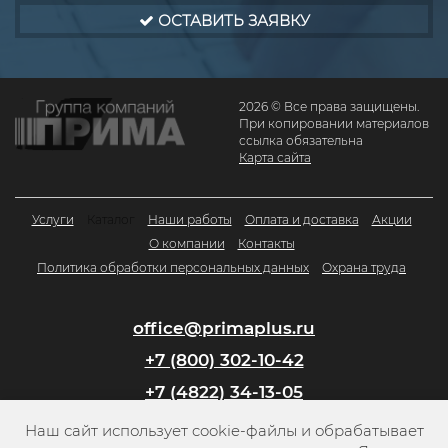
ОСТАВИТЬ ЗАЯВКУ
2026 © Все права защищены.
При копировании материалов
ссылка обязательна
Карта сайта
Услуги
Каталог
Наши работы
Оплата и доставка
Акции
О компании
Контакты
Политика обработки персональных данных
Охрана труда
office@primaplus.ru
+7 (800) 302-10-42
+7 (4822) 34-13-05
Наш сайт использует cookie-файлы и обрабатывает
Заказать обратный звонок