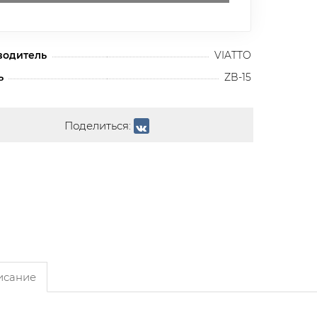
водитель
VIATTO
ь
ZB-15
Поделиться:
сание