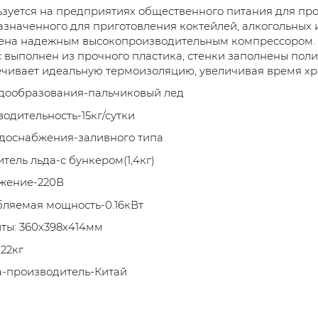
зуется на предприятиях общественного питания для про
значенного для приготовления коктейлей, алкогольных 
ена надежным высокопроизводительным компрессором. Р
 выполнен из прочного пластика, стенки заполнены пол
чивает идеальную термоизоляцию, увеличивая время хр
дообразования-пальчиковый лед
одительность-15кг/сутки
доснабжения-заливного типа
тель льда-с бункером(1,4кг)
жение-220В
ляемая мощность-0.16кВт
ты: 360х398х414мм
22кг
а-производитель-Китай