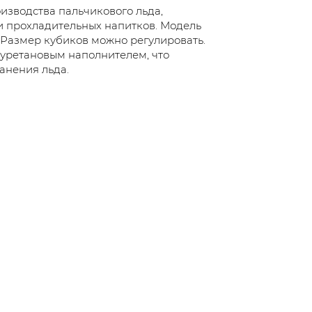
изводства пальчикового льда,
и прохладительных напитков. Модель
азмер кубиков можно регулировать.
иуретановым наполнителем, что
анения льда.