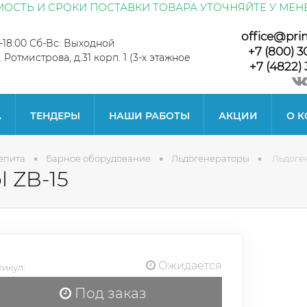
ОСТЬ И СРОКИ ПОСТАВКИ ТОВАРА УТОЧНЯЙТЕ У МЕН
office@pri
0-18:00 Сб-Вс: Выходной
+7 (800) 3
л. Ротмистрова, д.31 корп. 1 (3-х этажное
+7 (4822) 
А
ТЕНДЕРЫ
НАШИ РАБОТЫ
АКЦИИ
О 
епита
Барное оборудование
Льдогенераторы
Льдоген
l ZB-15
Ожидается
икул:
Под заказ