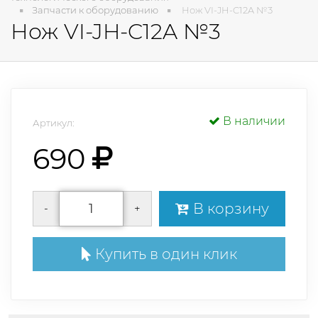
Запчасти к оборудованию
Нож VI-JH-C12A №3
Нож VI-JH-C12A №3
В наличии
Артикул:
690
В корзину
-
+
Купить в один клик