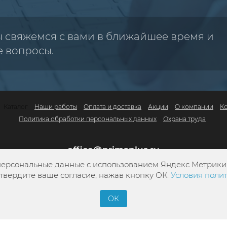
ы свяжемся с вами в ближайшее время и
е вопросы.
Каталог
Наши работы
Оплата и доставка
Акции
О компании
К
Политика обработки персональных данных
Охрана труда
office@primaplus.ru
персональные данные с использованием Яндекс Метрики. 
+7 (800) 302-10-42
твердите ваше согласие, нажав кнопку ОК.
Условия поли
+7 (4822) 34-13-05
ОК
Заказать обратный звонок