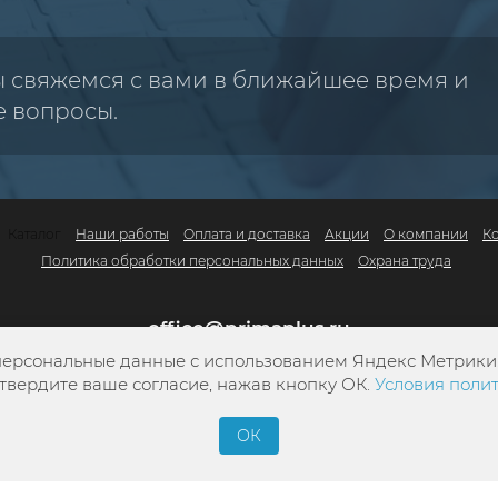
ы свяжемся с вами в ближайшее время и
е вопросы.
Каталог
Наши работы
Оплата и доставка
Акции
О компании
К
Политика обработки персональных данных
Охрана труда
office@primaplus.ru
персональные данные с использованием Яндекс Метрики. 
+7 (800) 302-10-42
твердите ваше согласие, нажав кнопку ОК.
Условия поли
+7 (4822) 34-13-05
ОК
Заказать обратный звонок