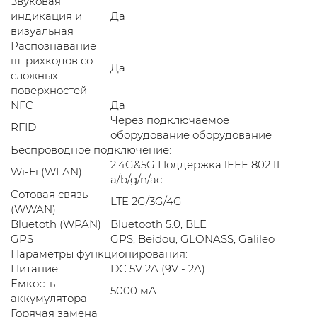
Звуковая
индикация и
Да
визуальная
Распознавание
штрихкодов со
Да
сложных
поверхностей
NFC
Да
Через подключаемое
RFID
оборудование оборудование
Беспроводное подключение:
2.4G&5G Поддержка lEEE 802.11
Wi-Fi (WLAN)
a/b/g/n/ac
Сотовая связь
LTE 2G/3G/4G
(WWAN)
Bluetoth (WPAN)
Bluetooth 5.0, BLE
GPS
GPS, Beidou, GLONASS, Galileo
Параметры функционирования:
Питание
DC 5V 2A (9V - 2A)
Емкость
5000 мА
аккумулятора
Горячая замена