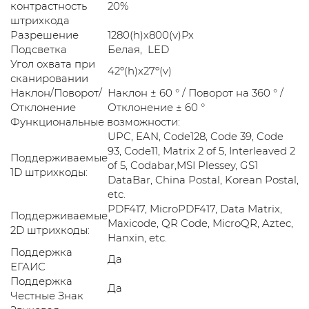
контрастность
20%
штрихкода
Разрешение
1280(h)х800(v)Px
Подсветка
Белая, LED
Угол охвата при
42º(h)x27º(v)
сканировании
Наклон/Поворот/
Наклон ± 60 ° / Поворот на 360 ° /
Отклонение
Отклонение ± 60 °
Функциональные возможности:
UPC, EAN, Code128, Code 39, Code
93, Code11, Matrix 2 of 5, Interleaved 2
Поддерживаемые
of 5, Codabar,MSI Plessey, GS1
1D штрихкоды:
DataBar, China Postal, Korean Postal,
etc.
PDF417, MicroPDF417, Data Matrix,
Поддерживаемые
Maxicode, QR Code, MicroQR, Aztec,
2D штрихкоды:
Hanxin, etc.
Поддержка
Да
ЕГАИС
Поддержка
Да
Честные Знак