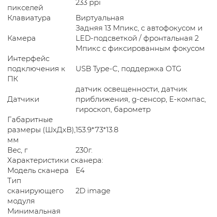
233 ppi
пикселей
Клавиатура
Виртуальная
Задняя 13 Мпикс, с автофокусом и
Камера
LED-подсветкой / фронтальная 2
Мпикс с фиксированным фокусом
Интерфейс
подключения к
USB Type-C, поддержка OTG
ПК
датчик освещенности, датчик
Датчики
приближения, g-сенсор, Е-компас,
гироскоп, барометр
Габаритные
размеры (ШхДхВ),
153.9*73*13.8
мм
Вес, г
230г.
Характеристики сканера:
Модель сканера
E4
Тип
сканирующего
2D image
модуля
Минимальная