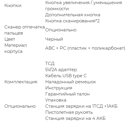
Кнопка увеличения / уменьшения
Кнопки:
громкости
Дополнительная кнопка
Кнопка сканирования*2
Сканер отпечатка
Опционально
пальцев
Цвет
Черный
Материал
ABC + PC (пластик + поликарбонат)
корпуса
ТСД
5V/2А адаптер
Кабель USB type С
Комплектация:
Наладонный ремешок
Инструкция
Гарантийный талон
Упаковка
Опционально:
Станция зарядки на 1ТСД +1АКБ
Пистолетная рукоять
Станция зарядки на 4 АКБ