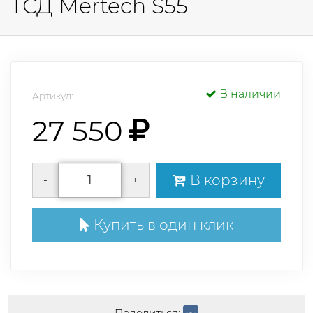
ТСД Mertech S55
В наличии
Артикул:
27 550
В корзину
-
+
Купить в один клик
Поделиться: