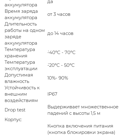
да
аккумулятора
Время заряда
от 3 часов
аккумулятора
Длительность
работы на одном
до 14 часов
заряде
аккумулятора
Температура
`-40ºС - 70ºС
хранения
Температура
`-20ºС - 50ºС
эксплуатации
Допустимая
10%- 90%
влажность
Устойчивость к
внешним
IP67
воздействиям
Выдерживает множественное
Drop test
падений с высоты 1,5 м
Корпус:
Кнопка включения питания
(кнопка блокировки экрана)