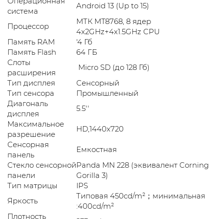
Операционная
Android 13 (Up to 15)
система
MТК MT8768, 8 ядер
Процессор
4x2GHz+4x1.5GHz CPU
Память RAM
'4 Гб
Память Flash
64 ГБ
Слоты
Micro SD (до 128 Гб)
расширения
Тип дисплея
Сенсорный
Тип сенсора
Промышленный
Диагональ
5.5''
дисплея
Максимальное
HD,1440x720
разрешение
Сенсорная
Емкостная
панель
Стекло сенсорной
Panda MN 228 (эквивалент Corning
панели
Gorilla 3)
Тип матрицы
IPS
Типовая 450cd/m²；минимальная
Яркость
:400cd/m²
Плотность