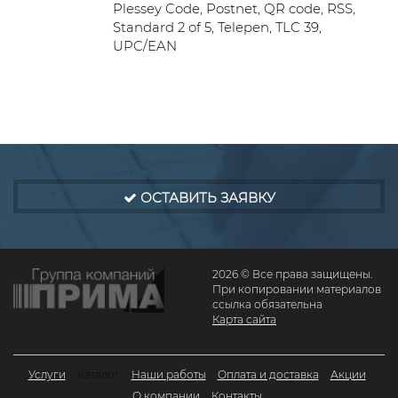
Plessey Code, Postnet, QR code, RSS,
Standard 2 of 5, Telepen, TLC 39,
UPC/EAN
ОСТАВИТЬ ЗАЯВКУ
2026 © Все права защищены.
При копировании материалов
ссылка обязательна
Карта сайта
Услуги
Каталог
Наши работы
Оплата и доставка
Акции
О компании
Контакты