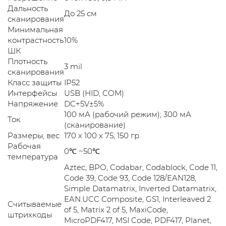
Дальность
До 25 см
сканирования
Минимальная
контрастность
10%
ШК
Плотность
3 mil
сканирования
Класс защиты
IP52
Интерфейсы
USB (HID, COM)
Напряжение
DC+5V±5%
100 мА (рабочий режим); 300 мА
Ток
(сканирование)
Размеры, вес
170 х 100 х 75; 150 гр.
Рабочая
0℃ ~50℃
температура
Aztec, BPO, Codabar, Codablock, Code 11,
Code 39, Code 93, Code 128/EAN128,
Simple Datamatrix, Inverted Datamatrix,
EAN.UCC Composite, GS1, Interleaved 2
Считываемые
of 5, Matrix 2 of 5, MaxiCode,
штрихкоды
MicroPDF417, MSI Code, PDF417, Planet,