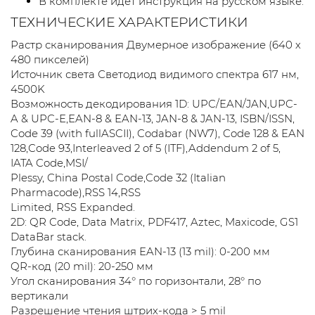
В комплекте идет инструкция на русском языке.
ТЕХНИЧЕСКИЕ ХАРАКТЕРИСТИКИ
Растр сканирования Двумерное изображение (640 х
480 пикселей)
Источник света Светодиод видимого спектра 617 нм,
4500K
Возможность декодирования 1D: UPC/EAN/JAN,UPC-
A & UPC-E,EAN-8 & EAN-13, JAN-8 & JAN-13, ISBN/ISSN,
Code 39 (with fullASCII), Codabar (NW7), Code 128 & EAN
128,Code 93,Interleaved 2 of 5 (ITF),Addendum 2 of 5,
IATA Code,MSI/
Plessy, China Postal Code,Code 32 (Italian
Pharmacode),RSS 14,RSS
Limited, RSS Expanded.
2D: QR Code, Data Matrix, PDF417, Aztec, Maxicode, GS1
DataBar stack.
Глубина сканирования EAN-13 (13 mil): 0-200 мм
QR-код (20 mil): 20-250 мм
Угол сканирования 34° по горизонтали, 28° по
вертикали
Разрешение чтения штрих-кода > 5 mil