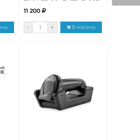
11 200
ину
-
+
В корзину