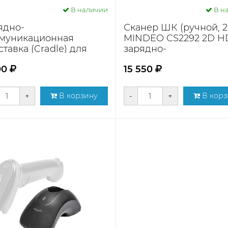
В наличии
В н
ядно-
Сканер ШК (ручной, 2
муникационная
MINDEO CS2292 2D H
тавка (Cradle) для
зарядно-
нера CL-2300/2310
коммуникационная ба
00
15 550
ck
USB
+
В корзину
-
+
В корз