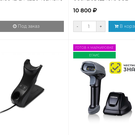
tooth, без под...
(черный)
10 800
Под заказ
-
+
В корз
ГОТОВ К МАРКИРОВКЕ
ЕГАИС