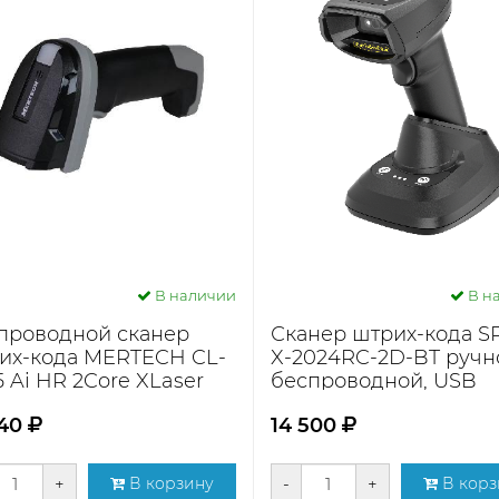
В наличии
В н
проводной сканер
Сканер штрих-кода S
их-кода MERTECH CL-
X-2024RC-2D-BT ручн
 Ai HR 2Core XLaser
беспроводной, USB
SPP Dongle...
(черный)
640
14 500
+
В корзину
-
+
В корз