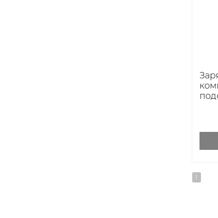
Зар
ком
подс
ска
1