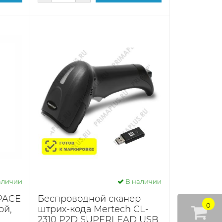
аличии
В наличии
PACE
Беспроводной сканер
0
ой,
штрих-кода Mertech CL-
2310 P2D SUPERLEAD USB