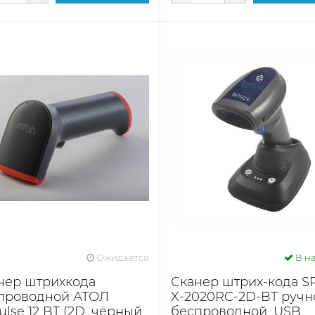
Ожидается
В н
нер штрихкода
Сканер штрих-кода S
проводной АТОЛ
X-2020RC-2D-BT ручн
lse 12 BT (2D, чёрный,
беспроводной, USB