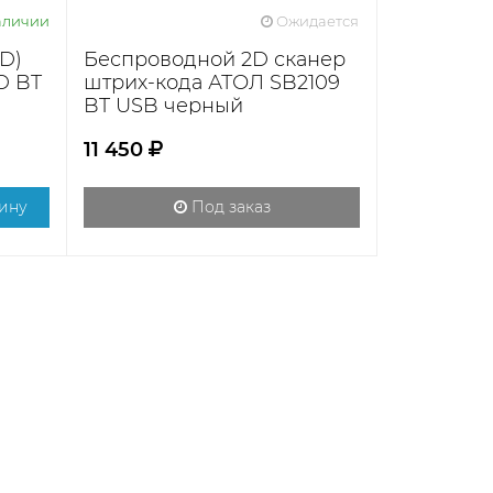
аличии
Ожидается
D)
Беспроводной 2D сканер
D BT
штрих-кода АТОЛ SB2109
BT USB черный
за,
11 450
ину
Под заказ