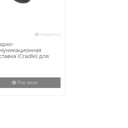
Ожидается
ядно-
муникационная
тавка (Cradle) для
нера CL-2200 black
Под заказ