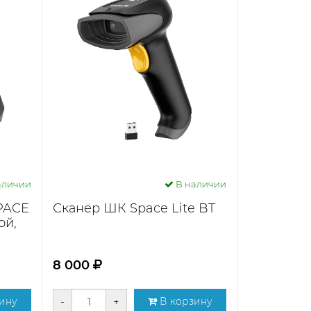
аличии
В наличии
PACE
Сканер ШК Space Lite BT
ой,
8 000
ину
-
+
В корзину