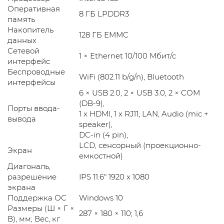
Оперативная
8 ГБ LPDDR3
память
Накопитель
128 ГБ EMMC
данных
Сетевой
1 × Ethernet 10/100 Мбит/с
интерфейс
Беспроводные
WiFi (802.11 b/g/n), Bluetooth
интерфейсы
6 × USB 2.0, 2 × USB 3.0, 2 × COM
(DB-9),
Порты ввода-
1 x HDMI, 1 x RJ11, LAN, Audio (mic +
вывода
speaker),
DC-in (4 pin),
LCD, сенсорный (проекционно-
Экран
емкостной)
Диагональ,
разрешение
IPS 11.6" 1920 x 1080
экрана
Поддержка ОС
Windows 10
Размеры (Ш × Г ×
287 × 180 × 110; 1,6
В), мм; Вес, кг