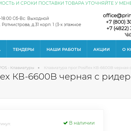
ОСТЬ И СРОКИ ПОСТАВКИ ТОВАРА УТОЧНЯЙТЕ У МЕН
office@pri
0-18:00 Сб-Вс: Выходной
+7 (800) 3
л. Ротмистрова, д.31 корп. 1 (3-х этажное
+7 (4822) 
А
ТЕНДЕРЫ
НАШИ РАБОТЫ
АКЦИИ
О 
POS - Клавиатуры
Клавиатура прог.Posiflex КВ-6600B черная 
flex КВ-6600B черная с риде
В наличии
икул: