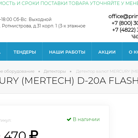
ОСТЬ И СРОКИ ПОСТАВКИ ТОВАРА УТОЧНЯЙТЕ У МЕН
office@pri
0-18:00 Сб-Вс: Выходной
+7 (800) 3
л. Ротмистрова, д.31 корп. 1 (3-х этажное
+7 (4822) 
А
ТЕНДЕРЫ
НАШИ РАБОТЫ
АКЦИИ
О 
ое оборудование
Детекторы
Детектор валют MERCURY (M
URY (MERTECH) D-20A FLAS
В наличии
икул:
9 470