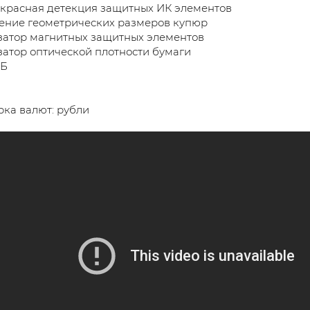
красная детекция защитных ИК элементов
ение геометрических размеров купюр
затор магнитных защитных элементов
атор оптической плотности бумаги
КБ
ка валют: рубли