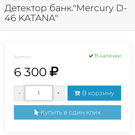
Детектор банк."Mercury D-
46 KATANA"
В наличии
Артикул:
6 300
В корзину
-
+
Купить в один клик