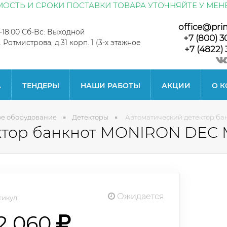
ОСТЬ И СРОКИ ПОСТАВКИ ТОВАРА УТОЧНЯЙТЕ У МЕН
office@pri
0-18:00 Сб-Вс: Выходной
+7 (800) 3
л. Ротмистрова, д.31 корп. 1 (3-х этажное
+7 (4822) 
А
ТЕНДЕРЫ
НАШИ РАБОТЫ
АКЦИИ
О 
ое оборудование
Детекторы
Автоматический детектор б
ктор банкнот MONIRON DEC 
Ожидается
икул:
2 060