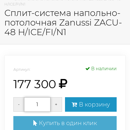
H/ICE/FI/N1
Сплит-система напольно-
потолочная Zanussi ZACU-
48 H/ICE/FI/N1
В наличии
Артикул:
177 300
В корзину
-
+
Купить в один клик