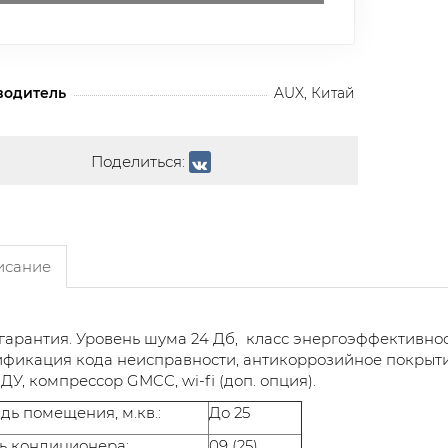
водитель
AUX, Китай
Поделиться:
сание
 гарантия. Уровень шума 24 Дб, класс энергоэффективно
фикация кода неисправности, антикоррозийное покрытие 
 ДУ, компрессор GMCC, wi-fi (доп. опция).
ь помещения, м.кв.:
До 25
ь кондиционера:
09 (25)