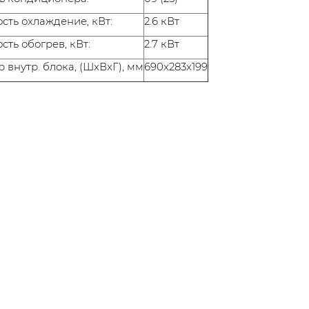
ть охлаждение, кВт:
2.6 кВт
ть обогрев, кВт:
2.7 кВт
 внутр. блока, (ШxВxГ), мм
690x283x199