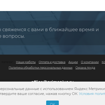
ы свяжемся с вами в ближайшее время и
е вопросы.
Каталог
Наши работы
Оплата и доставка
Акции
О компании
К
Политика обработки персональных данных
Охрана труда
office@primaplus.ru
персональные данные с использованием Яндекс Метрики. 
+7 (800) 302-10-42
твердите ваше согласие, нажав кнопку ОК.
Условия поли
+7 (4822) 34-13-05
ОК