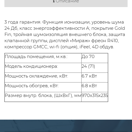
Описание
3 года гарантия. Функция ионизации, уровень шума
24 Дб, класс энергоэффективности A; покрытие Gold
Fin, тройная шумоизоляция внешнего блока, защита
клапанной группы, дисплей «Мираж» фреон R410,
компрессор GMCC, wi-fi (опция), iFeel, 4D обдув.
Площадь помещения, м.кв.:
До 70
Модель кондиционера:
24 (71)
Мощность охлаждение, кВт:
6.7 кВт
Мощность обогрев, кВт:
6.8 кВт
Размер внутр. блока, (ШxВxГ), мм
970x315x235