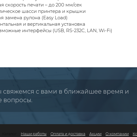
я скорость печати – до 200 мм/сек
лическое шасси принтера и крышки
я замена рулона (Easy Load)
нтальная и вертикальная установка
зможные интерфейсы (USB, RS-232C, LAN, Wi-Fi)
ы свяжемся с вами в ближайшее время и
е вопросы.
Каталог
Наши работы
Оплата и доставка
Акции
О компании
К