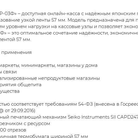
Р-03Ф» – доступная онлайн-касса с надёжным японски
зование узкой ленты 57 мм. Модель предназначена для п
м уровнем нагрузки на кассовые узлы и позволяет эконо
Ф» – это оптимальное сочетание надёжности, экономично
лентой 57 мм.
 применения
аркеты, минимаркеты, магазины у дома
 связи
ализированные непродуктовые магазины
риятия общепита
ущества
тью соответствует требованиям 54-ФЗ (внесена в Госре
 от 29.09.2016)
ый печатающий механизм Seiko Instruments SII CAPD247
резчиком с ресурсом
000 отрезов
мичная термобумага шириной 57 мм