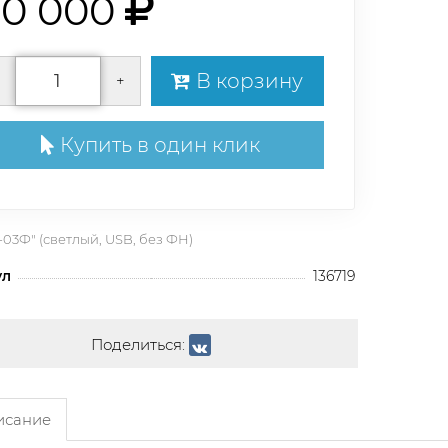
20 000
В корзину
+
Купить в один клик
-03Ф" (светлый, USB, без ФН)
ул
136719
Поделиться:
сание