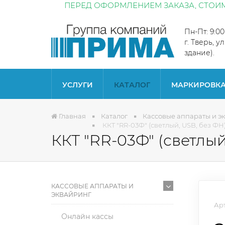
ПЕРЕД ОФОРМЛЕНИЕМ ЗАКАЗА, СТОИМ
Пн-Пт: 9:0
г. Тверь, у
здание).
УСЛУГИ
КАТАЛОГ
МАРКИРОВК
Главная
Каталог
Кассовые аппараты и э
ККТ "RR-03Ф" (светлый, USB, без ФН
ККТ "RR-03Ф" (светлый
КАССОВЫЕ АППАРАТЫ И
ЭКВАЙРИНГ
Арт
Онлайн кассы