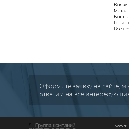
Высока
Метал
Быстра
Горизо
Все во
Оформите заявку на сайте, м
ответим на все интересующи
Услуги