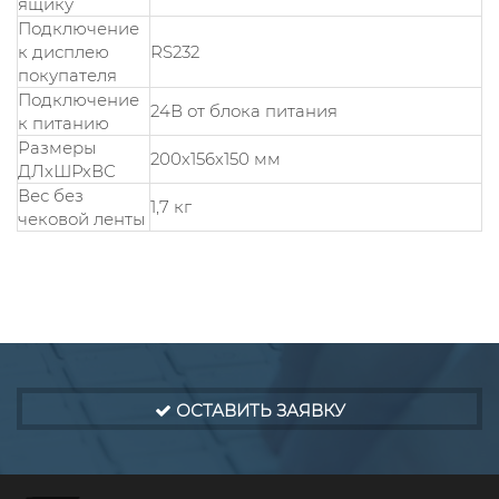
ящику
Подключение
к дисплею
RS232
покупателя
Подключение
24В от блока питания
к питанию
Размеры
200х156х150 мм
ДЛхШРхВС
Вес без
1,7 кг
чековой ленты
ОСТАВИТЬ ЗАЯВКУ