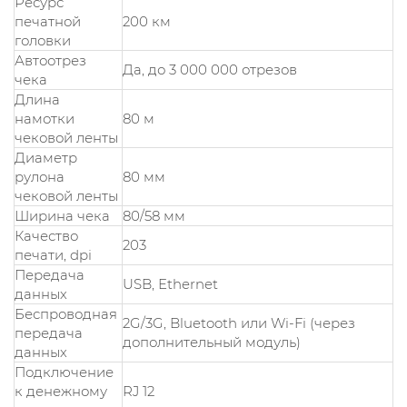
Ресурс
печатной
200 км
головки
Автоотрез
Да, до 3 000 000 отрезов
чека
Длина
намотки
80 м
чековой ленты
Диаметр
рулона
80 мм
чековой ленты
Ширина чека
80/58 мм
Качество
203
печати, dpi
Передача
USB, Ethernet
данных
Беспроводная
2G/3G, Bluetooth или Wi-Fi (через
передача
дополнительный модуль)
данных
Подключение
к денежному
RJ 12