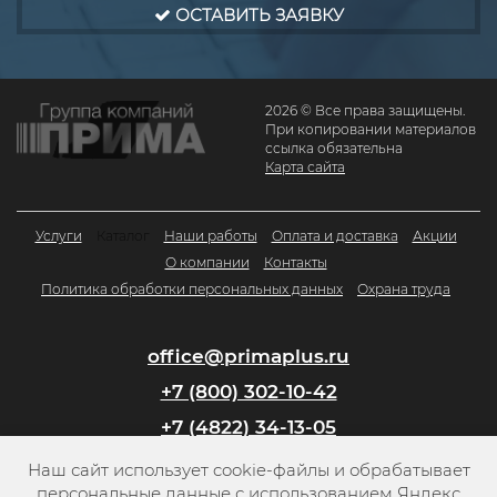
ОСТАВИТЬ ЗАЯВКУ
2026 © Все права защищены.
При копировании материалов
ссылка обязательна
Карта сайта
Услуги
Каталог
Наши работы
Оплата и доставка
Акции
О компании
Контакты
Политика обработки персональных данных
Охрана труда
office@primaplus.ru
+7 (800) 302-10-42
+7 (4822) 34-13-05
Наш сайт использует cookie-файлы и обрабатывает
Заказать обратный звонок
персональные данные с использованием Яндекс