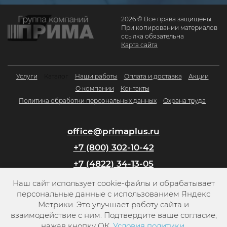
2026 © Все права защищены.
При копировании материалов
ссылка обязательна
Карта сайта
Услуги
Каталог
Наши работы
Оплата и доставка
Акции
О компании
Контакты
Политика обработки персональных данных
Охрана труда
office@primaplus.ru
+7 (800) 302-10-42
+7 (4822) 34-13-05
Наш сайт использует cookie-файлы и обрабатывает
Заказать обратный звонок
персональные данные с использованием Яндекс
Метрики. Это улучшает работу сайта и
взаимодействие с ним. Подтвердите ваше согласие,
нажав кнопку ОК.
Условия политики
.