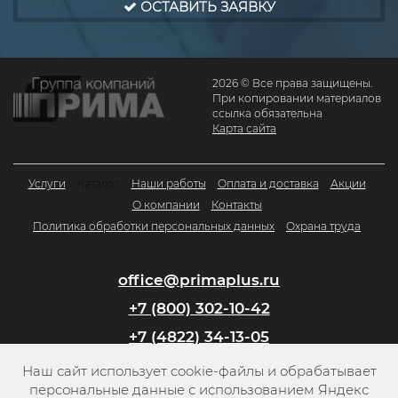
ОСТАВИТЬ ЗАЯВКУ
2026 © Все права защищены.
При копировании материалов
ссылка обязательна
Карта сайта
Услуги
Каталог
Наши работы
Оплата и доставка
Акции
О компании
Контакты
Политика обработки персональных данных
Охрана труда
office@primaplus.ru
+7 (800) 302-10-42
+7 (4822) 34-13-05
Наш сайт использует cookie-файлы и обрабатывает
Заказать обратный звонок
персональные данные с использованием Яндекс