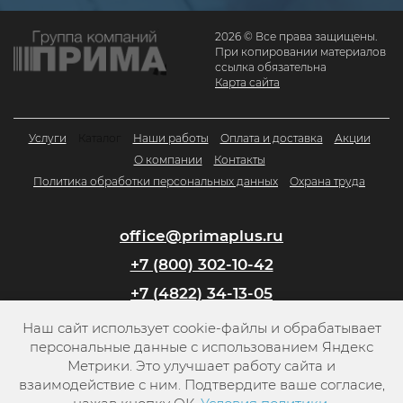
2026 © Все права защищены.
При копировании материалов
ссылка обязательна
Карта сайта
Услуги
Каталог
Наши работы
Оплата и доставка
Акции
О компании
Контакты
Политика обработки персональных данных
Охрана труда
office@primaplus.ru
+7 (800) 302-10-42
+7 (4822) 34-13-05
Наш сайт использует cookie-файлы и обрабатывает
Заказать обратный звонок
персональные данные с использованием Яндекс
Метрики. Это улучшает работу сайта и
взаимодействие с ним. Подтвердите ваше согласие,