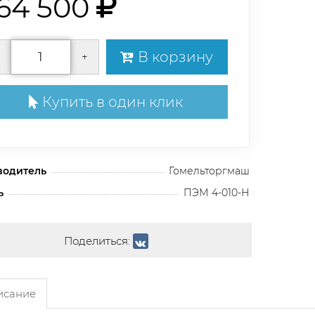
164 500
В корзину
+
Купить в один клик
водитель
Гомельторгмаш
ь
ПЭМ 4-010-Н
Поделиться:
сание