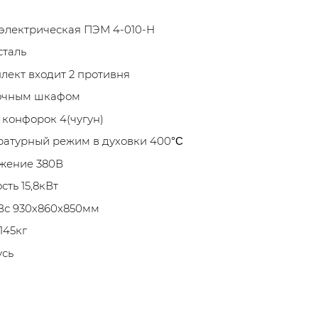
электрическая ПЭМ 4-010-Н
сталь
лект входит 2 противня
очным шкафом
 конфорок 4(чугун)
атурный режим в духовки 400
°С
жение 380В
ть 15,8кВт
Вс 930х860х850мм
145кг
усь