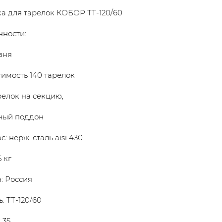
а для тарелок КОБОР ТТ-120/60
ности:
овня
тимость 140 тарелок
арелок на секцию,
ный поддон
с: нерж. сталь aisi 430
5 кг
: Россия
: ТТ-120/60
: 35