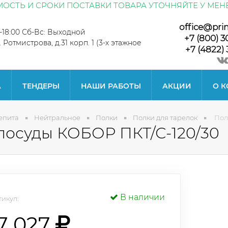
ОСТЬ И СРОКИ ПОСТАВКИ ТОВАРА УТОЧНЯЙТЕ У МЕН
office@pri
0-18:00 Сб-Вс: Выходной
+7 (800) 3
л. Ротмистрова, д.31 корп. 1 (3-х этажное
+7 (4822) 
А
ТЕНДЕРЫ
НАШИ РАБОТЫ
АКЦИИ
О 
епита
Нейтральное
Полки
Полки для тарелок
Пол
посуды КОБОР ПКТ/С-120/30
В наличии
икул:
7 027