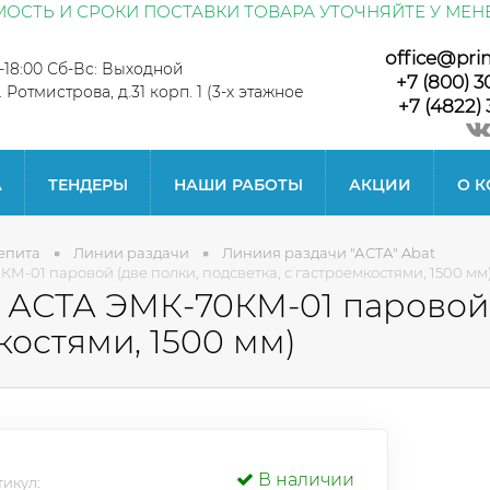
ОСТЬ И СРОКИ ПОСТАВКИ ТОВАРА УТОЧНЯЙТЕ У МЕН
office@pri
0-18:00 Сб-Вс: Выходной
+7 (800) 3
л. Ротмистрова, д.31 корп. 1 (3-х этажное
+7 (4822) 
А
ТЕНДЕРЫ
НАШИ РАБОТЫ
АКЦИИ
О 
епита
Линии раздачи
Линиия раздачи "АСТА" Abat
М-01 паровой (две полки, подсветка, с гастроемкостями, 1500 мм
 АСТА ЭМК-70КМ-01 паровой 
костями, 1500 мм)
В наличии
икул: