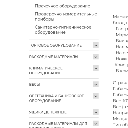
Прачечное оборудование
Проверочно-измерительные
Мармит
приборы
блюд в
Санитарно-гигиеническое
- Гаст
оборудование
- Марм
- Вниз
ТОРГОВОЕ ОБОРУДОВАНИЕ
- Над 
- На е
РАСХОДНЫЕ МАТЕРИАЛЫ
- Ножк
-Конст
КЛИМАТИЧЕСКОЕ
- В ко
ОБОРУДОВАНИЕ
Страна
ВЕСЫ
Габари
Габари
ОРГТЕХНИКА И БАНКОВСКОЕ
Вес: 10
ОБОРУДОВАНИЕ
Вес (в 
ЯЩИКИ ДЕНЕЖНЫЕ
Напряж
Мощнос
РАСХОДНЫЕ МАТЕРИАЛЫ ДЛЯ
Тип об