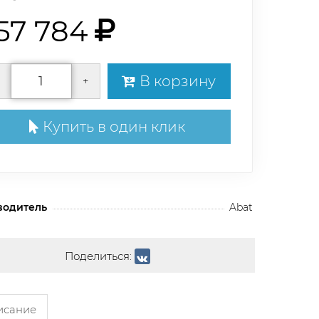
57 784
В корзину
+
Купить в один клик
водитель
Abat
Поделиться:
сание