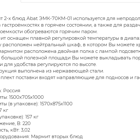
 2-х блюд Abat ЭМК-70КМ-01 используется для непродол
 гастроёмкостях в горячем состоянии, а также для разда
роемкости обогреваются горячим паром.
ит оснащен плавной регулировкой температуры в диапазо
у расположен нейтральный шкаф, в котором Вы можете х
мармитом расположена двойная полка с лампой подсветк
е большой полезной площади Вы можете выкладывать по
и для удобства регулируются по высоте.
рукция выполнена из нержавеющей стали.
мплект поставки входят направляющие для подносов и га
: Россия
ты: 1500х705х1000
ты (в упаковке): 1570х875х1100
7 кг
упаковке): 157 кг
ение, В: 220
ть, кВт: 3,02
орудования: Мармит вторых блюд