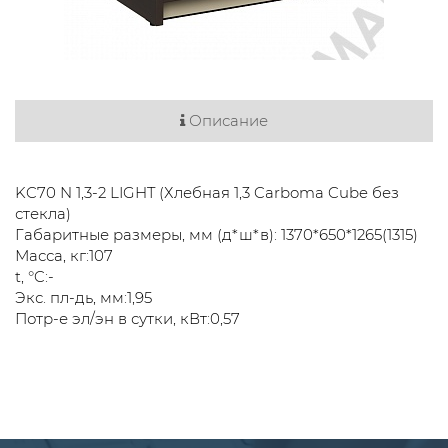
Описание
KC70 N 1,3-2 LIGHT (Хлебная 1,3 Carboma Cube без
стекла)
Габаритные размеры, мм (д*ш*в): 1370*650*1265(1315)
Масса, кг:107
t, °C:-
Экс. пл-дь, мм:1,95
Потр-е эл/эн в сутки, кВт:0,57