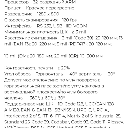
Процессор 32-разрядный ARM
Прицел Красное перекрестие
Разрешение 1280 х 800
Скорость сканирования 120 fps
Интерфейсы RS-232, USB HID, VCOM
Минимальная плотность ШК ≥ 3 mil
Расстояние считывания 3 mil (Code 39): 25–120 мм; 13
mil (EAN-13): 20–220 мм; 5 mil (PDF417): 20–120 мм;
10 mil (DM): 20–180 мм; 20 mil (QR): 10–300 мм
Контрастность печати ≥ 20%
Угол обзора Горизонталь — 40°, вертикаль — 30°
Допустимое отклонение по углу поворота в
горизонтальной плоскости/по углу наклона в
вертикальной плоскости/по углу бокового
наклона 360°; ± 60°; ± 60°
Поддерживаемые ШК 1D: Code 128, UCC/EAN-128,
AIM128, EAN-8, EAN-13, ISBN/ISSN, UPC-E, UPC-A,
Interleaved 2 of 5, ITF-6, ITF-4, Matrix 2 of 5, lndustriaI 25,
Standard 25, Code 39, Codabar, Code 93, Code 11, Plessey,
MSI/Plessey, RSS-14, RSS Limited, RSS Expanded и