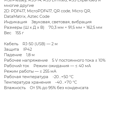
многие другие
2D: PDF417, MicroPDF417, QR code, Micro QR,
DataMatrix, Aztec Code
Индикация Звуковая, световая, вибрация
Размеры (Ш х Д х В) 70,3 мм × 91,5 мм × 162,5 мм
Вес 155 г
Кабель RJ-50 (USB) — 2 м
Защита IP42
Падение 1,8 м
Рабочее напряжение 5 V постоянного тока ± 10%
Рабочий ток Режим ожидания — ≤ 40 мА
Режим работы — ≤ 255 мА
Рабочая температура -20…+50 °С
Температура хранения -40…+70 °С
Влажность От 5% до 95% без конденсата