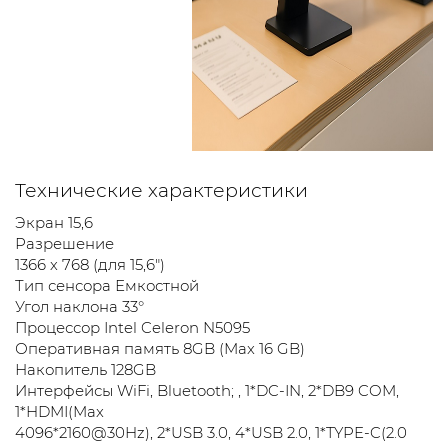
Технические характеристики
Экран 15,6
Разрешение
1366 х 768 (для 15,6")
Тип сенсора Емкостной
Угол наклона 33°
Процессор Intel Celeron N5095
Оперативная память 8GB (Max 16 GB)
Накопитель 128GB
Интерфейсы WiFi, Bluetooth; , 1*DC-IN, 2*DB9 COM,
1*HDMI(Max
4096*2160@30Hz), 2*USB 3.0, 4*USB 2.0, 1*TYPE-C(2.0